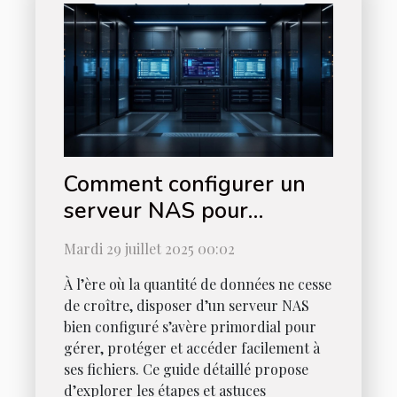
Comment configurer un
serveur NAS pour
optimiser votre stockage
Mardi 29 juillet 2025 00:02
de données ?
À l’ère où la quantité de données ne cesse
de croître, disposer d’un serveur NAS
bien configuré s’avère primordial pour
gérer, protéger et accéder facilement à
ses fichiers. Ce guide détaillé propose
d’explorer les étapes et astuces