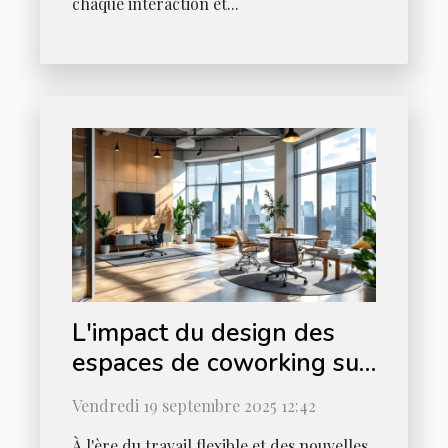
chaque interaction et...
L'impact du design des
espaces de coworking sur
votre efficacité au travail
Vendredi 19 septembre 2025 12:42
À l'ère du travail flexible et des nouvelles