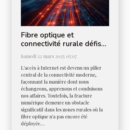
Fibre optique et
connectivité rurale défis
et solutions pour
Samedi 22 mars 2025 05:07
l'inclusion numérique
L'accès à Internet est devenu un pilier
central de la connectivité moderne,
façonnant la manière dont nous
échangeons, apprenons et conduisons
nos affaires. Toutefois, la fracture
numérique demeure un obstacle
significatif dans les zones rurales où la
fibre optique n'a pas encore été
déployée....