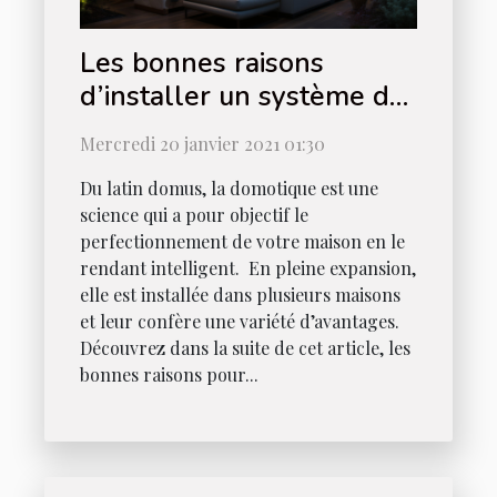
Les bonnes raisons
d’installer un système de
domotique chez soi
Mercredi 20 janvier 2021 01:30
Du latin domus, la domotique est une
science qui a pour objectif le
perfectionnement de votre maison en le
rendant intelligent. En pleine expansion,
elle est installée dans plusieurs maisons
et leur confère une variété d’avantages.
Découvrez dans la suite de cet article, les
bonnes raisons pour...