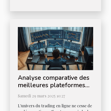
Analyse comparative des
meilleures plateformes
de trading en ligne pour
Samedi 29 mars 2025 10:27
débutants
L'univers du trading en ligne ne cesse de