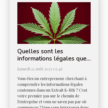
Quelles sont les
informations légales que
l'on peut trouver sur un
Samedi 12 août 2023 02:46
Extrait K-BIS?
Vous êtes un entrepreneur cherchant à
comprendre les informations légales
contenues dans un Extrait K-BIS ? C'est
votre premier pas sur le chemin de
l'entreprise et vous ne savez pas par où
commencer ? Vous vous interrogez donc