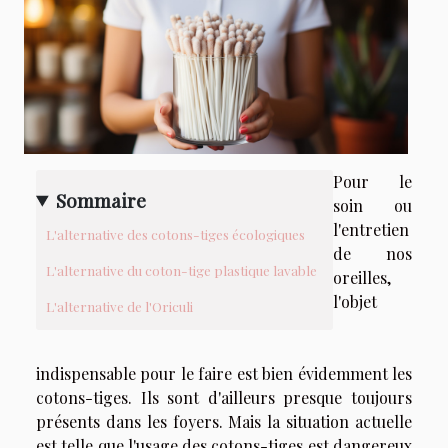
Pour le
Sommaire
soin ou
l'entretien
L'alternative des cotons-tiges écologiques
de nos
L'alternative du coton-tige plastique lavable
oreilles,
l'objet
L'alternative de l'Oriculi
indispensable pour le faire est bien évidemment les
cotons-tiges. Ils sont d'ailleurs presque toujours
présents dans les foyers. Mais la situation actuelle
est telle que l'usage des cotons-tiges est dangereux