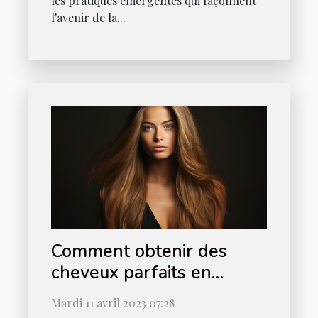
les pratiques émergentes qui façonnent
l'avenir de la...
Comment obtenir des
cheveux parfaits en
utilisant le lissage au
Mardi 11 avril 2023 07:28
tanin ?