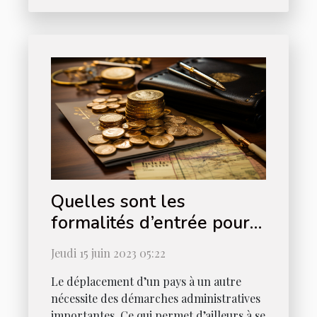
Quelles sont les
formalités d’entrée pour
obtenir un visa Thaïlande
Jeudi 15 juin 2023 05:22
?
Le déplacement d’un pays à un autre
nécessite des démarches administratives
importantes. Ce qui permet d’ailleurs à se