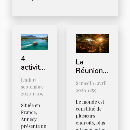
4
La
activités
Réunion :
à faire à
cinq
Jeudi 17
Annecy
Samedi 11 avril
endroits à
septembre
2020 11:59
2020 14:09
ne pas
Le monde est
manquer
Située en
constitué de
France,
plusieurs
Annecy
endroits, plus
présente un
attractives les