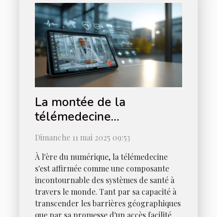
La montée de la
télémedecine
opportunités et défis pour
Dimanche 11 mai 2025 09:53
les systèmes de santé
À l'ère du numérique, la télémedecine
mondiaux
s'est affirmée comme une composante
incontournable des systèmes de santé à
travers le monde. Tant par sa capacité à
transcender les barrières géographiques
que par sa promesse d'un accès facilité