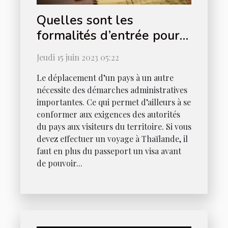
Quelles sont les
formalités d’entrée pour
obtenir un visa Thaïlande
Jeudi 15 juin 2023 05:22
?
Le déplacement d’un pays à un autre
nécessite des démarches administratives
importantes. Ce qui permet d’ailleurs à se
conformer aux exigences des autorités
du pays aux visiteurs du territoire. Si vous
devez effectuer un voyage à Thaïlande, il
faut en plus du passeport un visa avant
de pouvoir...