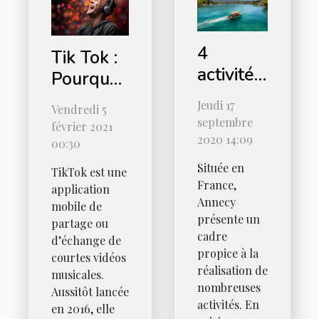
4
Tik Tok :
activités
Pourquoi
à faire à
ce
Jeudi 17
Vendredi 5
Annecy
réseau
septembre
février 2021
social
2020 14:09
00:30
est-il
Située en
TikTok est une
populaire
France,
application
Annecy
?
mobile de
présente un
partage ou
cadre
d’échange de
propice à la
courtes vidéos
réalisation de
musicales.
nombreuses
Aussitôt lancée
activités. En
en 2016, elle