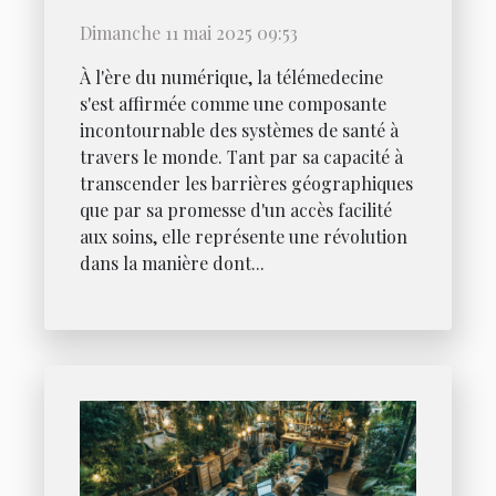
opportunités et défis pour
Dimanche 11 mai 2025 09:53
les systèmes de santé
À l'ère du numérique, la télémedecine
mondiaux
s'est affirmée comme une composante
incontournable des systèmes de santé à
travers le monde. Tant par sa capacité à
transcender les barrières géographiques
que par sa promesse d'un accès facilité
aux soins, elle représente une révolution
dans la manière dont...