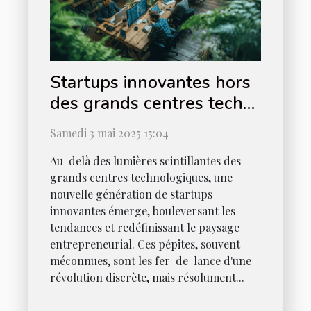
Startups innovantes hors
des grands centres tech
découvrez les nouvelles
Samedi 3 mai 2025 15:04
pépites
Au-delà des lumières scintillantes des
grands centres technologiques, une
nouvelle génération de startups
innovantes émerge, bouleversant les
tendances et redéfinissant le paysage
entrepreneurial. Ces pépites, souvent
méconnues, sont les fer-de-lance d'une
révolution discrète, mais résolument...