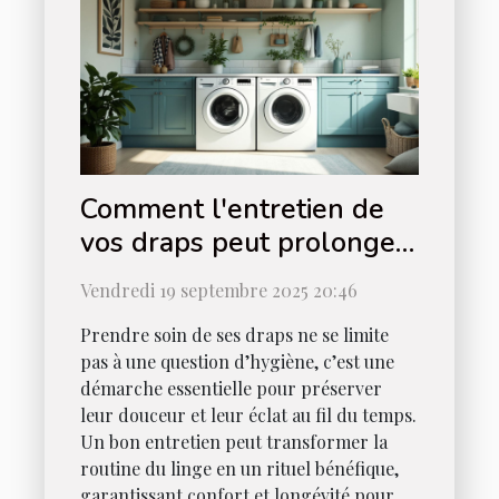
Comment l'entretien de
vos draps peut prolonger
leur durée de vie ?
Vendredi 19 septembre 2025 20:46
Prendre soin de ses draps ne se limite
pas à une question d’hygiène, c’est une
démarche essentielle pour préserver
leur douceur et leur éclat au fil du temps.
Un bon entretien peut transformer la
routine du linge en un rituel bénéfique,
garantissant confort et longévité pour