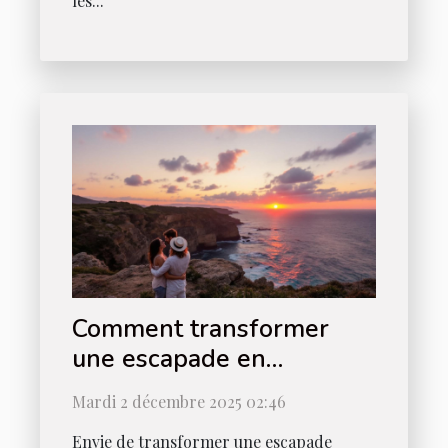
les...
Comment transformer
une escapade en
expérience romantique
Mardi 2 décembre 2025 02:46
ultime ?
Envie de transformer une escapade