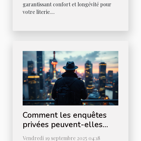
garantissant confort et longévité pour
votre literie....
Comment les enquêtes
privées peuvent-elles
être utilisées en justice ?
Vendredi 19 septembre 2025 04:18