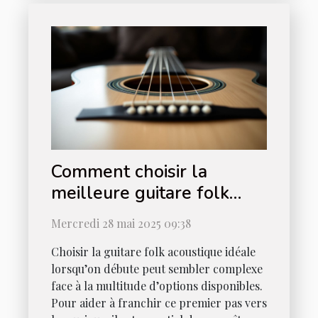
Comment choisir la
meilleure guitare folk
acoustique pour
Mercredi 28 mai 2025 09:38
débutants
Choisir la guitare folk acoustique idéale
lorsqu’on débute peut sembler complexe
face à la multitude d’options disponibles.
Pour aider à franchir ce premier pas vers