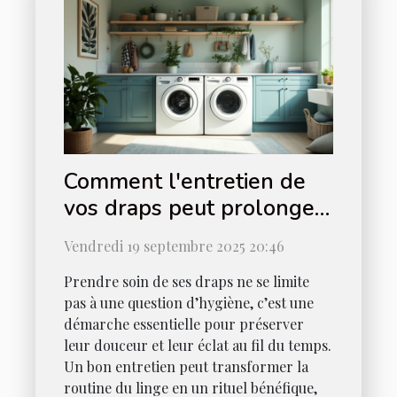
Comment l'entretien de
vos draps peut prolonger
leur durée de vie ?
Vendredi 19 septembre 2025 20:46
Prendre soin de ses draps ne se limite
pas à une question d’hygiène, c’est une
démarche essentielle pour préserver
leur douceur et leur éclat au fil du temps.
Un bon entretien peut transformer la
routine du linge en un rituel bénéfique,