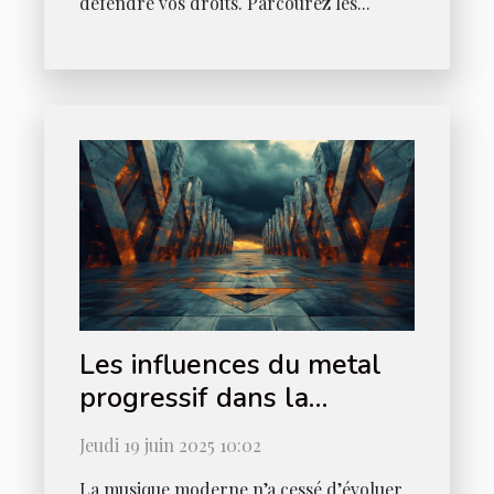
défendre vos droits. Parcourez les...
Les influences du metal
progressif dans la
musique moderne
Jeudi 19 juin 2025 10:02
La musique moderne n’a cessé d’évoluer