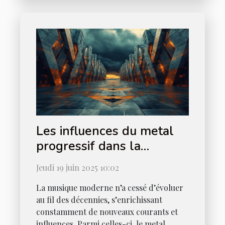
Les influences du metal
progressif dans la
musique moderne
Jeudi 19 juin 2025 10:02
La musique moderne n’a cessé d’évoluer
au fil des décennies, s’enrichissant
constamment de nouveaux courants et
influences. Parmi celles-ci, le metal