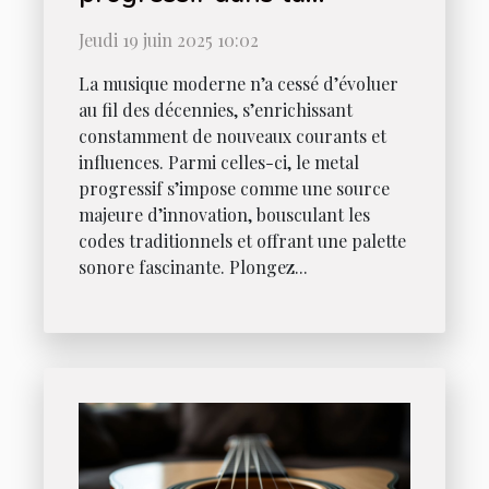
musique moderne
Jeudi 19 juin 2025 10:02
La musique moderne n’a cessé d’évoluer
au fil des décennies, s’enrichissant
constamment de nouveaux courants et
influences. Parmi celles-ci, le metal
progressif s’impose comme une source
majeure d’innovation, bousculant les
codes traditionnels et offrant une palette
sonore fascinante. Plongez...