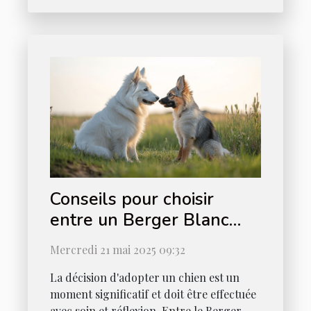
Conseils pour choisir
entre un Berger Blanc
Suisse et un Berger
Mercredi 21 mai 2025 09:32
Américain Miniature
La décision d'adopter un chien est un
moment significatif et doit être effectuée
avec soin et réflexion. Entre le Berger