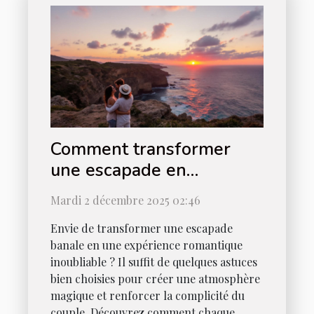
Comment transformer
une escapade en
expérience romantique
Mardi 2 décembre 2025 02:46
ultime ?
Envie de transformer une escapade
banale en une expérience romantique
inoubliable ? Il suffit de quelques astuces
bien choisies pour créer une atmosphère
magique et renforcer la complicité du
couple. Découvrez comment chaque