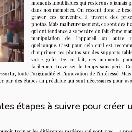
moments inoubliables qui resterons à jamais g
dans nos mémoires. On ressent donc le beso
graver ces souvenirs, à travers des pris
photos. Mais malheureusement, ce sont des fic
qui ont tendance à se perdre du fait d’une mau
manipulation de l’appareil ou autre r
quelconque. C’est pour cela qu’il est recom
d’imprimer ces photos sur des supports table
votre goût. De ce fait, ces moments pou
facilement traverser le temps sans périr. Ce
ortir, toute l’originalité et l’innovation de l’intéressé. Mai
ser par des étapes au préalable qui sont nécessaires pour avo
ntes étapes à suivre pour créer 
pouvoir trouver les différentes matières qui vont avec. La pr