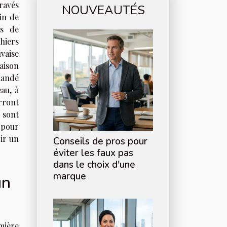
ravés
NOUVEAUTÉS
in de
es de
hiers
vaise
aison
mandé
au, à
rront
 sont
s pour
ir un
Conseils de pros pour
éviter les faux pas
dans le choix d'une
marque
un
emière