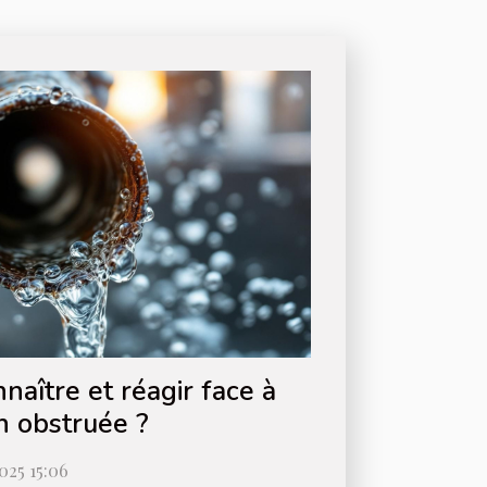
aître et réagir face à
n obstruée ?
025 15:06