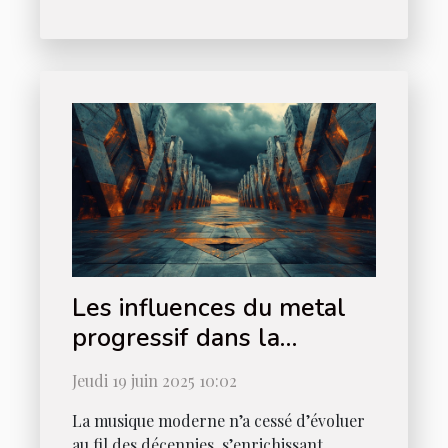
Les influences du metal
progressif dans la
musique moderne
Jeudi 19 juin 2025 10:02
La musique moderne n’a cessé d’évoluer
au fil des décennies, s’enrichissant