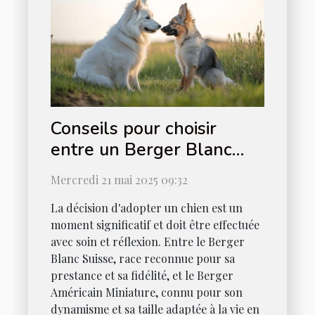
Conseils pour choisir
entre un Berger Blanc
Suisse et un Berger
Mercredi 21 mai 2025 09:32
Américain Miniature
La décision d'adopter un chien est un
moment significatif et doit être effectuée
avec soin et réflexion. Entre le Berger
Blanc Suisse, race reconnue pour sa
prestance et sa fidélité, et le Berger
Américain Miniature, connu pour son
dynamisme et sa taille adaptée à la vie en