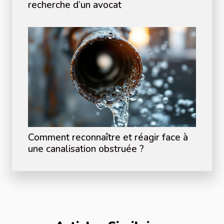
recherche d’un avocat
Comment reconnaître et réagir face à
une canalisation obstruée ?