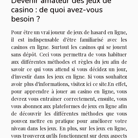
Devenir amateur des jeux de
casino : de quoi avez-vous
besoin ?
Pour être un vrai joueur de jeux de hasard en ligne,
il est indispensable d'être familiarisé avec les
casinos en ligne. Surtout les casinos qui se jouent
sans dépôt. Ceci vous permettra de vous habituer
aux différentes méthodes et règles du jeu afin de
savoir ce qui vous attend si vous décidez un jour,
d'investir dans les jeux en ligne. Si vous souhaitez
avoir plus d'informations,
visitez ici
ce site.En effet,
pour apprendre à jouer au casino en ligne, vous
devrez vous entraîner correctement, ensuite, vous
vous abonnez aux plateformes de jeux en ligne afin
de découvrir les différentes méthodes que vous
pouvez mettre en pratique pour améliorer votre
niveau dans les jeux. En plus, sur les jeux en ligne,
vous trouverez qu'ils fonctionnent sur deux aspects