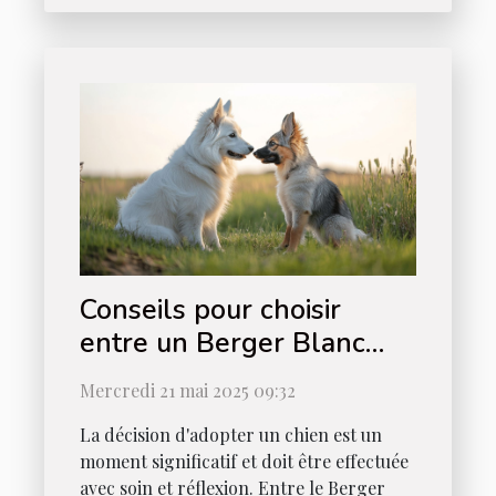
Conseils pour choisir
entre un Berger Blanc
Suisse et un Berger
Mercredi 21 mai 2025 09:32
Américain Miniature
La décision d'adopter un chien est un
moment significatif et doit être effectuée
avec soin et réflexion. Entre le Berger