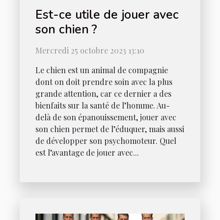
Est-ce utile de jouer avec
son chien ?
Mercredi 25 octobre 2023 13:10
Le chien est un animal de compagnie
dont on doit prendre soin avec la plus
grande attention, car ce dernier a des
bienfaits sur la santé de l’homme. Au-
delà de son épanouissement, jouer avec
son chien permet de l’éduquer, mais aussi
de développer son psychomoteur. Quel
est l’avantage de jouer avec...