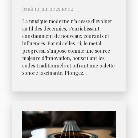
musique moderne
Jeudi 19 juin 2025 10:02
La musique moderne n’a cessé d’évoluer
au fil des décennies, s’enrichissant
constamment de nouveaux courants et
influences. Parmi celles-ci, le metal
progressif s’impose comme une source
majeure d’innovation, bousculant les
codes traditionnels et offrant une palette
sonore fascinante. Plongez...