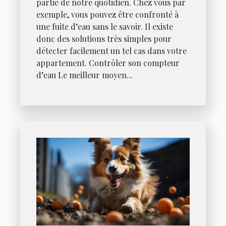
partie de notre quotidien. Chez vous par
exemple, vous pouvez être confronté à
une fuite d’eau sans le savoir. Il existe
donc des solutions très simples pour
détecter facilement un tel cas dans votre
appartement. Contrôler son compteur
d’eau Le meilleur moyen...