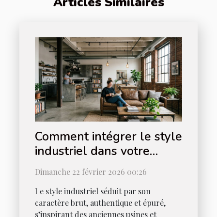
Articles Similaires
Comment intégrer le style
industriel dans votre
intérieur ?
Dimanche 22 février 2026 00:26
Le style industriel séduit par son
caractère brut, authentique et épuré,
s’inspirant des anciennes usines et