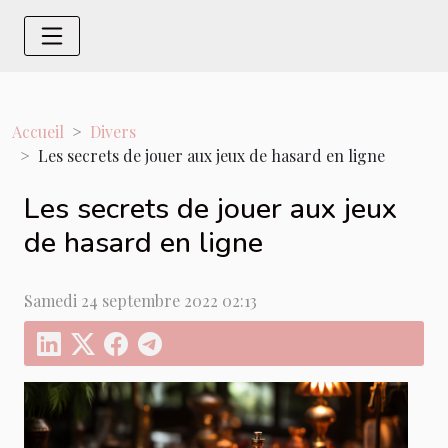
Accueil
Divers
Les secrets de jouer aux jeux de hasard en ligne
Les secrets de jouer aux jeux
de hasard en ligne
Samedi 24 septembre 2022 02:13