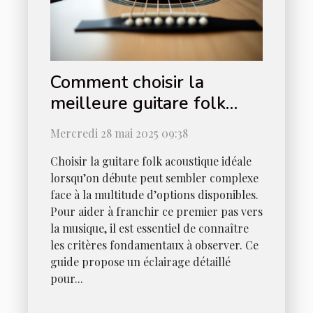
Comment choisir la
meilleure guitare folk
acoustique pour
Mercredi 28 mai 2025 09:38
débutants
Choisir la guitare folk acoustique idéale
lorsqu’on débute peut sembler complexe
face à la multitude d’options disponibles.
Pour aider à franchir ce premier pas vers
la musique, il est essentiel de connaître
les critères fondamentaux à observer. Ce
guide propose un éclairage détaillé
pour...