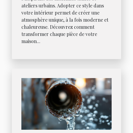
ateliers urbains. Adopter ce style dans
votre intérieur permet de créer une
atmosphère unique, à la fois moderne et
chaleureuse. Découvrez comment
transformer chaque pièce de votre
maison...