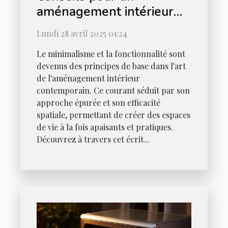
aménagement intérieur
minimaliste et fonctionnel
Lundi 28 avril 2025 01:24
Le minimalisme et la fonctionnalité sont
devenus des principes de base dans l'art
de l'aménagement intérieur
contemporain. Ce courant séduit par son
approche épurée et son efficacité
spatiale, permettant de créer des espaces
de vie à la fois apaisants et pratiques.
Découvrez à travers cet écrit...