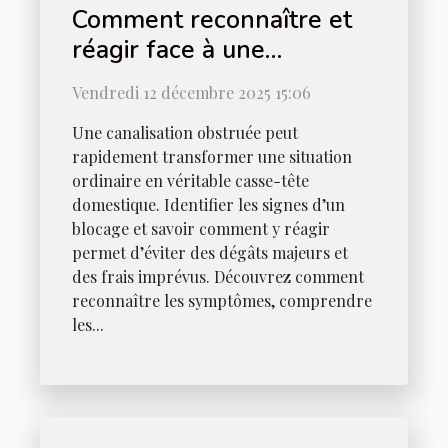
Comment reconnaître et
réagir face à une
canalisation obstruée ?
Vendredi 12 décembre 2025 15:06
Une canalisation obstruée peut
rapidement transformer une situation
ordinaire en véritable casse-tête
domestique. Identifier les signes d’un
blocage et savoir comment y réagir
permet d’éviter des dégâts majeurs et
des frais imprévus. Découvrez comment
reconnaître les symptômes, comprendre
les...