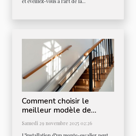
et éveillez-vous à l’art de la...
Comment choisir le
meilleur modèle de
monte-escalier pour votre
Samedi 29 novembre 2025 02:26
maison ?
L’installation d’un monte-escalier peut