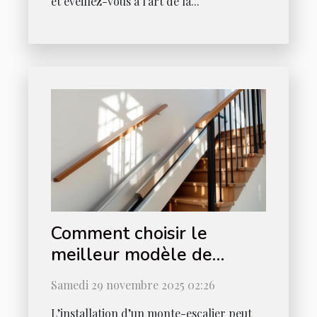
et éveillez-vous à l’art de la...
Comment choisir le
meilleur modèle de
monte-escalier pour votre
Samedi 29 novembre 2025 02:26
maison ?
L’installation d’un monte-escalier peut